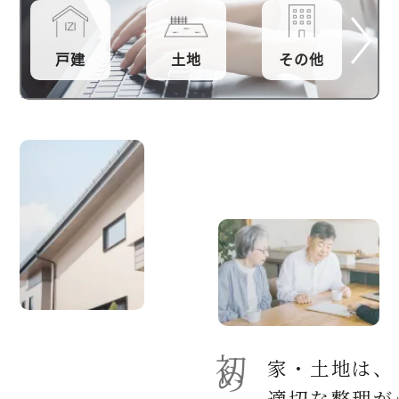
戸建
土地
その他
家・土地は、
適切な整理が