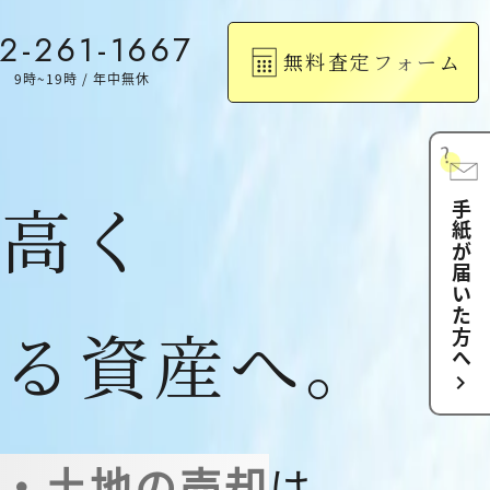
2-261-1667
無料査定フォーム
 9時~19時 / 年中無休
、高く
手紙が届いた方へ
ある資産へ。
chevron_right
家・土地の売却
は