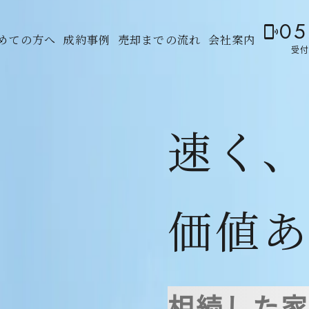
05
phonelink_ring
めての方へ
成約事例
売却までの流れ
会社案内
受付
速く
価値
相続した