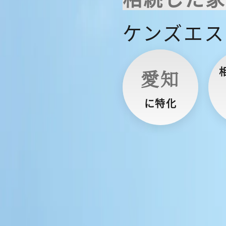
ケンズエス
愛知
に特化